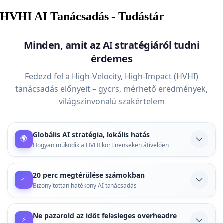
HVHI AI Tanácsadás - Tudástár
Minden, amit az AI stratégiáról tudni
érdemes
Fedezd fel a High-Velocity, High-Impact (HVHI)
tanácsadás előnyeit – gyors, mérhető eredmények,
világszínvonalú szakértelem
Globális AI stratégia, lokális hatás
🌍
Hogyan működik a HVHI kontinenseken átívelően
A nemzetközi piacokon is bevált AI stratégiák helyi
adaptációja kulcsfontosságú. Ismerd meg, hogyan
20 perc megtérülése számokban
📈
érheted el a globális szintű eredményeket a saját
Bizonyítottan hatékony AI tanácsadás
vállalkozásodban, bárhol is működsz.
Hogyan lehet egy 20 perces konzultáció valódi üzleti
értéket teremteni? A ROI-számítások és esettanulmányok
Ne pazarold az időt felesleges overheadre
Tovább olvasom
⚡