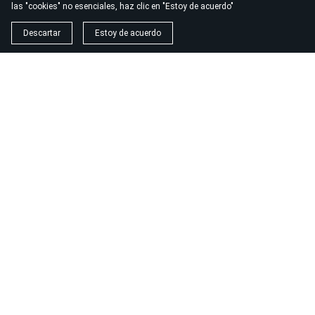
las "cookies" no esenciales, haz clic en "Estoy de acuerdo"
© 2026
Gym Marbella
Descartar
Estoy de acuerdo