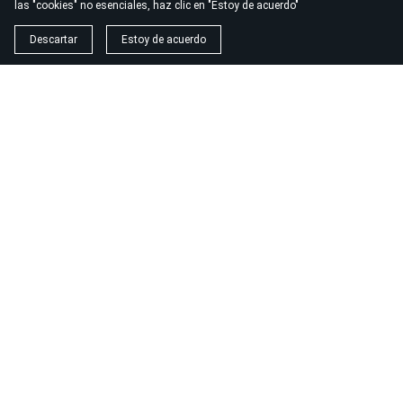
las "cookies" no esenciales, haz clic en "Estoy de acuerdo"
© 2026
Gym Marbella
Descartar
Estoy de acuerdo