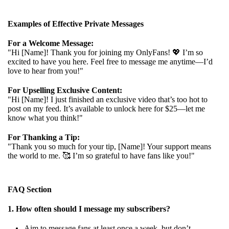
Examples of Effective Private Messages
For a Welcome Message:
"Hi [Name]! Thank you for joining my OnlyFans! 💖 I’m so
excited to have you here. Feel free to message me anytime—I’d
love to hear from you!"
For Upselling Exclusive Content:
"Hi [Name]! I just finished an exclusive video that’s too hot to
post on my feed. It’s available to unlock here for $25—let me
know what you think!"
For Thanking a Tip:
"Thank you so much for your tip, [Name]! Your support means
the world to me. 🥰 I’m so grateful to have fans like you!"
FAQ Section
1. How often should I message my subscribers?
Aim to message fans at least once a week, but don’t