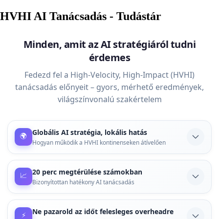
HVHI AI Tanácsadás - Tudástár
Minden, amit az AI stratégiáról tudni
érdemes
Fedezd fel a High-Velocity, High-Impact (HVHI)
tanácsadás előnyeit – gyors, mérhető eredmények,
világszínvonalú szakértelem
Globális AI stratégia, lokális hatás
🌍
Hogyan működik a HVHI kontinenseken átívelően
A nemzetközi piacokon is bevált AI stratégiák helyi
adaptációja kulcsfontosságú. Ismerd meg, hogyan
20 perc megtérülése számokban
📈
érheted el a globális szintű eredményeket a saját
Bizonyítottan hatékony AI tanácsadás
vállalkozásodban, bárhol is működsz.
Hogyan lehet egy 20 perces konzultáció valódi üzleti
értéket teremteni? A ROI-számítások és esettanulmányok
Ne pazarold az időt felesleges overheadre
Tovább olvasom
⚡