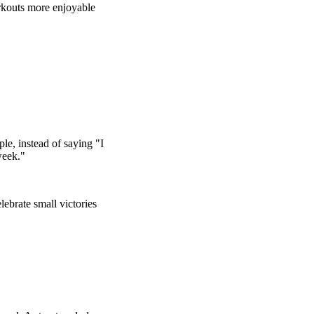
rkouts more enjoyable
e, instead of saying "I
week."
ebrate small victories