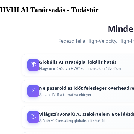
HVHI AI Tanácsadás - Tudástár
Minden
Fedezd fel a High-Velocity, High
Globális AI stratégia, lokális hatás
🌍
Hogyan működik a HVHI kontinenseken átívelően
A nemzetközi piacokon is bevált AI stratégiák helyi 
Ismerd meg, hogyan érheted el a globális szintű er
Ne pazarold az időt felesleges overheadr
⚡
vállalkozásodban, bárhol is működsz.
A lean HVHI alternatíva előnyei
A hagyományos tanácsadás tele van adminisztrációval
Tovább olvasom
lean megközelítés lényegre törő: azonnal a problém
Világszínvonalú AI szakértelem a te időz
🕐
mellőzve minden időrabló formalitást.
A Roth AI Consulting globális eléréséről
Nem kell kompromisszumot kötnöd az időzónák miatt.
Tovább olvasom