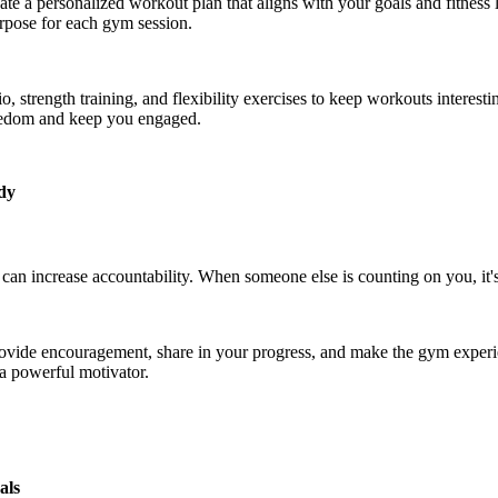
ate a personalized workout plan that aligns with your goals and fitness 
rpose for each gym session.
o, strength training, and flexibility exercises to keep workouts interest
oredom and keep you engaged.
dy
an increase accountability. When someone else is counting on you, it's
ovide encouragement, share in your progress, and make the gym exper
 a powerful motivator.
als