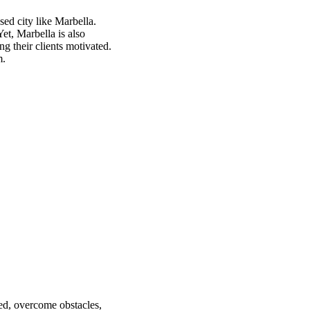
sed city like Marbella.
Yet, Marbella is also
g their clients motivated.
m.
ted, overcome obstacles,