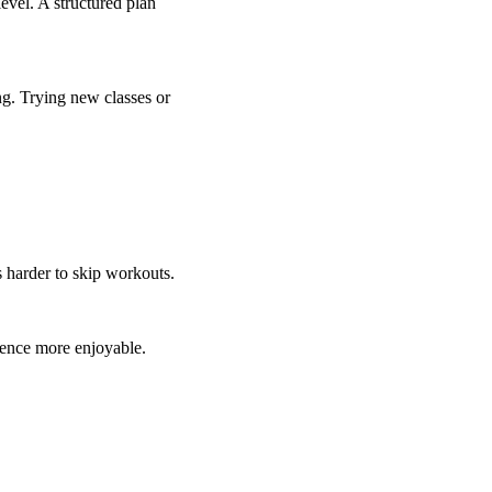
level. A structured plan
ing. Trying new classes or
 harder to skip workouts.
ience more enjoyable.