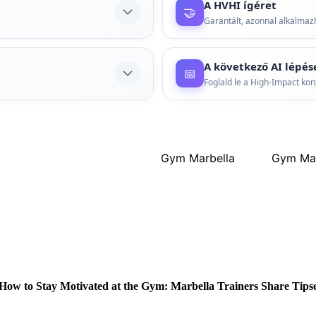
A HVHI ígéret
🤝
a lehetőségeket és a kockázat
Garantált, azonnal alkalmaz
 implementációk? A „Digital
Nem elvont elméleteket kaps
Tovább olvasom
ínál gyors, hatékony
tanácsokat. Ez a HVHI ígéret:
A következő AI lépés
📅
távozol, amit másnap már al
Foglald le a High-Impact kon
 mind hasonló mintákat
Elég a bizonytalanságból. Eg
Tovább olvasom
at alkalmazza az AI
fogod, mi a következő lépés a
latt.
mérhető célok – ez vár rád.
Gym Marbella
Gym Mar
Tovább olvasom
How to Stay Motivated at the Gym: Marbella Trainers Share Tips