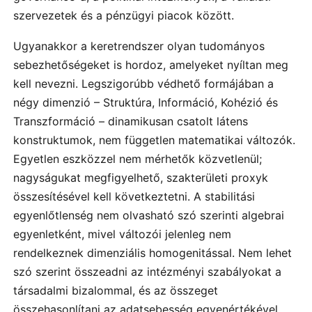
szervezetek és a pénzügyi piacok között.
Ugyanakkor a keretrendszer olyan tudományos
sebezhetőségeket is hordoz, amelyeket nyíltan meg
kell nevezni. Legszigorúbb védhető formájában a
négy dimenzió – Struktúra, Információ, Kohézió és
Transzformáció – dinamikusan csatolt látens
konstruktumok, nem független matematikai változók.
Egyetlen eszközzel nem mérhetők közvetlenül;
nagyságukat megfigyelhető, szakterületi proxyk
összesítésével kell következtetni. A stabilitási
egyenlőtlenség nem olvasható szó szerinti algebrai
egyenletként, mivel változói jelenleg nem
rendelkeznek dimenziális homogenitással. Nem lehet
szó szerint összeadni az intézményi szabályokat a
társadalmi bizalommal, és az összeget
összehasonlítani az adatsebesség egyenértékével.