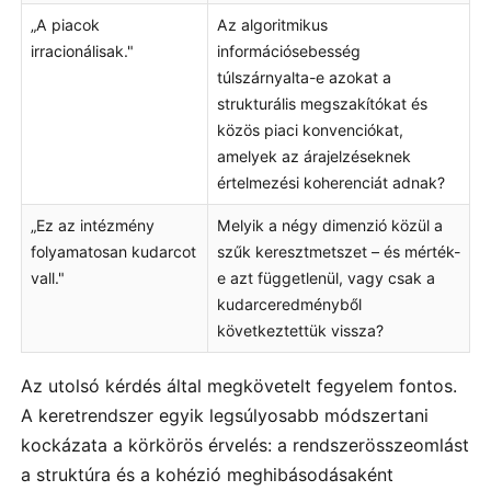
„A piacok
Az algoritmikus
irracionálisak."
információsebesség
túlszárnyalta-e azokat a
strukturális megszakítókat és
közös piaci konvenciókat,
amelyek az árajelzéseknek
értelmezési koherenciát adnak?
„Ez az intézmény
Melyik a négy dimenzió közül a
folyamatosan kudarcot
szűk keresztmetszet – és mérték-
vall."
e azt függetlenül, vagy csak a
kudarceredményből
következtettük vissza?
Az utolsó kérdés által megkövetelt fegyelem fontos.
A keretrendszer egyik legsúlyosabb módszertani
kockázata a körkörös érvelés: a rendszerösszeomlást
a struktúra és a kohézió meghibásodásaként