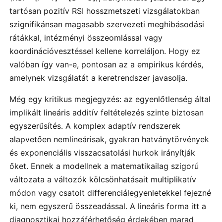
tartósan pozitív RSI hosszmetszeti vizsgálatokban
szignifikánsan magasabb szervezeti meghibásodási
rátákkal, intézményi összeomlással vagy
koordinációvesztéssel kellene korreláljon. Hogy ez
valóban így van-e, pontosan az a empirikus kérdés,
amelynek vizsgálatát a keretrendszer javasolja.
Még egy kritikus megjegyzés: az egyenlőtlenség által
implikált lineáris additív feltételezés szinte biztosan
egyszerűsítés. A komplex adaptív rendszerek
alapvetően nemlineárisak, gyakran hatványtörvények
és exponenciális visszacsatolási hurkok irányítják
őket. Ennek a modellnek a matematikailag szigorú
változata a változók kölcsönhatásait multiplikatív
módon vagy csatolt differenciálegyenletekkel fejezné
ki, nem egyszerű összeadással. A lineáris forma itt a
diagnosztikai hozzáférhetőség érdekében marad