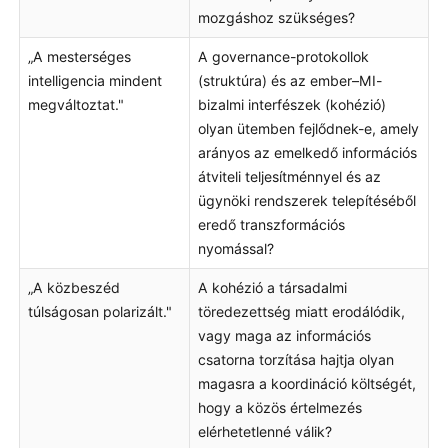
mozgáshoz szükséges?
„A mesterséges
A governance-protokollok
intelligencia mindent
(struktúra) és az ember–MI-
megváltoztat."
bizalmi interfészek (kohézió)
olyan ütemben fejlődnek-e, amely
arányos az emelkedő információs
átviteli teljesítménnyel és az
ügynöki rendszerek telepítéséből
eredő transzformációs
nyomással?
„A közbeszéd
A kohézió a társadalmi
túlságosan polarizált."
töredezettség miatt erodálódik,
vagy maga az információs
csatorna torzítása hajtja olyan
magasra a koordináció költségét,
hogy a közös értelmezés
elérhetetlenné válik?