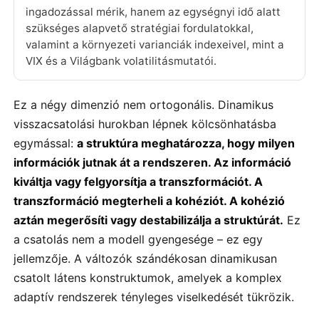
ingadozással mérik, hanem az egységnyi idő alatt
szükséges alapvető stratégiai fordulatokkal,
valamint a környezeti varianciák indexeivel, mint a
VIX és a Világbank volatilitásmutatói.
Ez a négy dimenzió nem ortogonális. Dinamikus
visszacsatolási hurokban lépnek kölcsönhatásba
egymással:
a struktúra meghatározza, hogy milyen
információk jutnak át a rendszeren. Az információ
kiváltja vagy felgyorsítja a transzformációt. A
transzformáció megterheli a kohéziót. A kohézió
aztán megerősíti vagy destabilizálja a struktúrát.
Ez
a csatolás nem a modell gyengesége – ez egy
jellemzője. A változók szándékosan dinamikusan
csatolt látens konstruktumok, amelyek a komplex
adaptív rendszerek tényleges viselkedését tükrözik.