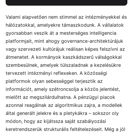
Valami alapvetően nem stimmel az intézményekkel és
hálózatokkal, amelyekre támaszkodunk. A vállalatok
gyorsabban veszik át a mesterséges intelligencia
platformjait, mint ahogy governance-architektúrájuk
vagy szervezeti kultúrájuk reálisan képes felszívni az
átmenetet. A kormányok kaszkádszerű válságokkal
szembesülnek, amelyek túlszaladnak a kezelésükre
tervezett intézményi reflexeken. A közösségi
platformok olyan sebességgel terjesztik az
információt, amely szétroncsolja a közös jelentést,
mielőtt az megszilárdulhatna. A pénzügyi piacok
azonnal reagálnak az algoritmikus zajra, a modellek
által generált jelekre és a pletykákra – sokszor oly
módon, hogy az kijátssza saját szabályozási
keretrendszerük strukturális feltételezéseit. Még a jól