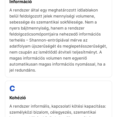
Információ
A rendszer által egy meghatározott időablakon
belül feldolgozott jelek mennyiségi volumene,
sebessége és szemantikai sokfélesége. Nem a
nyers bájtmennyiség, hanem a rendszer
feldolgozócsomópontjaira nehezedő információs
terhelés – Shannon-entrópiával mérve az
adatfolyam újszerűségét és meglepetésszerűségét,
nem csupán az ismétlődő átviteli teljesítményt. A
magas információs volumen nem egyenlő
automatikusan magas információs nyomással, ha a
jel redundáns.
C
Kohézió
A rendszer informális, kapcsolati kötési kapacitása:
személyközi bizalom, célegyezés, szemantikai