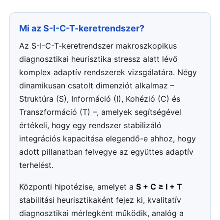
Mi az S-I-C-T-keretrendszer?
Az S-I-C-T-keretrendszer makroszkopikus
diagnosztikai heurisztika stressz alatt lévő
komplex adaptív rendszerek vizsgálatára. Négy
dinamikusan csatolt dimenziót alkalmaz –
Struktúra (S), Információ (I), Kohézió (C) és
Transzformáció (T) –, amelyek segítségével
értékeli, hogy egy rendszer stabilizáló
integrációs kapacitása elegendő-e ahhoz, hogy
adott pillanatban felvegye az együttes adaptív
terhelést.
Központi hipotézise, amelyet a
S + C ≥ I + T
stabilitási heurisztikaként fejez ki, kvalitatív
diagnosztikai mérlegként működik, analóg a