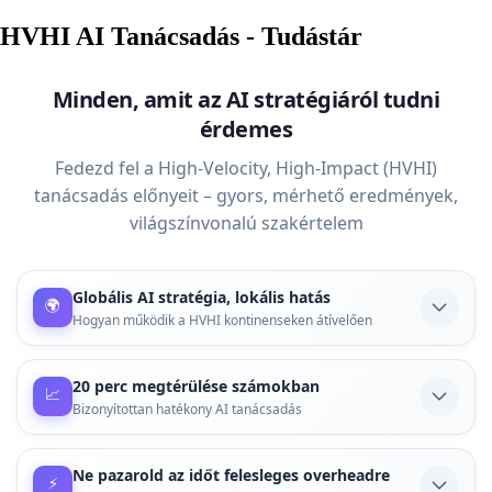
HVHI AI Tanácsadás - Tudástár
Minden, amit az AI stratégiáról tudni
érdemes
Fedezd fel a High-Velocity, High-Impact (HVHI)
tanácsadás előnyeit – gyors, mérhető eredmények,
világszínvonalú szakértelem
Globális AI stratégia, lokális hatás
🌍
Hogyan működik a HVHI kontinenseken átívelően
A nemzetközi piacokon is bevált AI stratégiák helyi
adaptációja kulcsfontosságú. Ismerd meg, hogyan
20 perc megtérülése számokban
📈
érheted el a globális szintű eredményeket a saját
Bizonyítottan hatékony AI tanácsadás
vállalkozásodban, bárhol is működsz.
Hogyan lehet egy 20 perces konzultáció valódi üzleti
értéket teremteni? A ROI-számítások és esettanulmányok
Ne pazarold az időt felesleges overheadre
Tovább olvasom
⚡