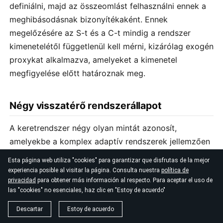
definiálni, majd az összeomlást felhasználni ennek a
meghibásodásnak bizonyítékaként. Ennek
megelőzésére az S-t és a C-t mindig a rendszer
kimenetelétől függetlenül kell mérni, kizárólag exogén
proxykat alkalmazva, amelyeket a kimenetel
megfigyelése előtt határoznak meg.
Négy visszatérő rendszerállapot
A keretrendszer négy olyan mintát azonosít,
amelyekbe a komplex adaptív rendszerek jellemzően
belépnek, amikor a stabilizáló és destabilizáló erők
Esta página web utiliza "cookies" para garantizar que disfrutas de la mejor
egyensúlya eltolódik. Ezeket
heurisztikus
experiencia posible al visitar la página. Consulta nuestra
política de
privacidad
para obtener más información al respecto. Para aceptar el uso de
tipológiaként
ajánljuk – nem matematikailag
las "cookies" no esenciales, haz clic en "Estoy de acuerdo"
bizonyított attraktorokként. Az attraktor-
szóhasználat formálisan meghatározott állapotteret,
Descartar
Estoy de acuerdo
vektorteret és mérhető Ljapunov-exponenseket