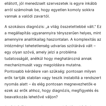
ellátott, jól menedzselt szervezetek is egyre inkább
arról számolnak be, hogy egyetlen komoly sokkra
vannak a valódi zavartól.
A szokásos diagnózis: „a világ összetettebbé vált." Ez
a megállapítás ugyanannyira tényszerűen helyes, mint
amennyire analitikailag haszontalan. A komplexitás az
intézményi tehetetlenség udvarias szótárává vált –
egy olyan szóvá, amely jelzi a probléma
tudatosságát, anélkül hogy meghatározná annak
mechanizmusát vagy megoldásra mutatna.
Pontosabb kérdésre van szükség: pontosan milyen
erők tartják stabilan vagy teszik instabillá a rendszert
nyomás alatt – és elég pontosan megnevezhetők-e
ezek az erők ahhoz, hogy diagnózis, megfigyelés és
beavatkozás lehetővé váljon?