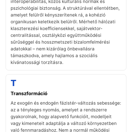
interoperabilitás, közös kulturális normák és
pszichológiai biztonság. A struktúrával ellentétben,
amelyet felülről kényszerítenek rá, a kohézió
organikusan keletkezik belülről. Mérhető hálózati
klaszterezési koefficiensekkel, sajátvektor-
centralitással, osztályközi együttműködési
sűrűséggel és hosszmetszeti bizalomfelmérési
adatokkal – nem kizárólag önbevallásra
támaszkodva, amely hajlamos a szociális
kívánatossági torzításra.
T
Transzformáció
Az exogén és endogén fázistér-változás sebessége:
az a tényleges nyomás, amelyet a rendszerre
gyakorolnak, hogy alapvető funkcióit, modelljeit
vagy kimeneteit adaptálja a változó környezetben
való fennmaradáshoz. Nem a normál működési