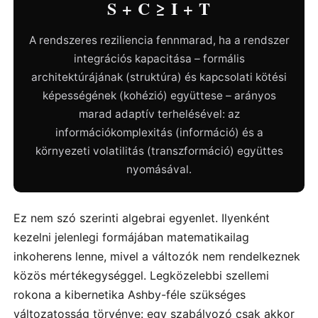
S + C ≥ I + T
A rendszeres reziliencia fennmarad, ha a rendszer
integrációs kapacitása – formális
architektúrájának (struktúra) és kapcsolati kötési
képességének (kohézió) együttese – arányos
marad adaptív terhelésével: az
információkomplexitás (információ) és a
környezeti volatilitás (transzformáció) együttes
nyomásával.
Ez nem szó szerinti algebrai egyenlet. Ilyenként
kezelni jelenlegi formájában matematikailag
inkoherens lenne, mivel a változók nem rendelkeznek
közös mértékegységgel. Legközelebbi szellemi
rokona a kibernetika Ashby-féle szükséges
változatosság törvénye: egy szabályozó csak akkor