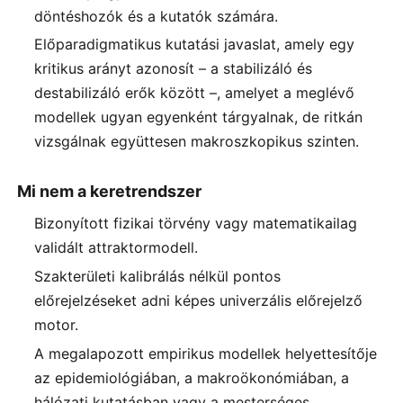
döntéshozók és a kutatók számára.
Előparadigmatikus kutatási javaslat, amely egy
kritikus arányt azonosít – a stabilizáló és
destabilizáló erők között –, amelyet a meglévő
modellek ugyan egyenként tárgyalnak, de ritkán
vizsgálnak együttesen makroszkopikus szinten.
Mi nem a keretrendszer
Bizonyított fizikai törvény vagy matematikailag
validált attraktormodell.
Szakterületi kalibrálás nélkül pontos
előrejelzéseket adni képes univerzális előrejelző
motor.
A megalapozott empirikus modellek helyettesítője
az epidemiológiában, a makroökonómiában, a
hálózati kutatásban vagy a mesterséges