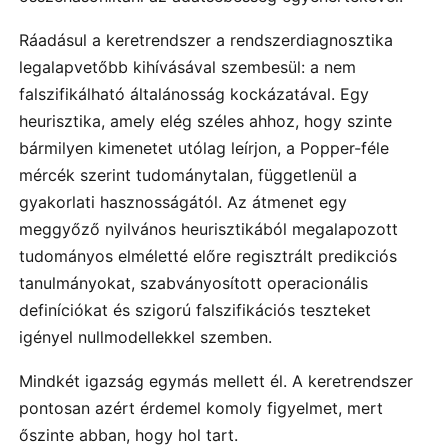
Ráadásul a keretrendszer a rendszerdiagnosztika
legalapvetőbb kihívásával szembesül: a nem
falszifikálható általánosság kockázatával. Egy
heurisztika, amely elég széles ahhoz, hogy szinte
bármilyen kimenetet utólag leírjon, a Popper-féle
mércék szerint tudománytalan, függetlenül a
gyakorlati hasznosságától. Az átmenet egy
meggyőző nyilvános heurisztikából megalapozott
tudományos elméletté előre regisztrált predikciós
tanulmányokat, szabványosított operacionális
definíciókat és szigorú falszifikációs teszteket
igényel nullmodellekkel szemben.
Mindkét igazság egymás mellett él. A keretrendszer
pontosan azért érdemel komoly figyelmet, mert
őszinte abban, hogy hol tart.