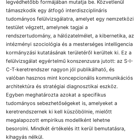
legvédhetőbb formájában mutatja be. Közvetlenül
támaszkodik egy átfogó interdiszciplináris
tudományos felülvizsgálatra, amelyet egy nemzetközi
testület végzett, amelynek tagjai a
rendszertudomány, a hálózatelmélet, a kibernetika, az
intézményi szociológia és a mesterséges intelligencia
kormányzási kutatásának területéről kerültek ki. Ez a
felülvizsgálat egyértelmű konszenzusra jutott: az S-I-
C-T-keretrendszer nagyon jól publikálható, és
valóban hasznos mint koncepcionális kommunikációs
architektúra és stratégiai diagnosztikai eszköz.
Egyben meghatározta azokat a specifikus
tudományos sebezhetőségeket is, amelyeket a
keretrendszernek ki kell küszöbölnie, mielőtt
megalapozott empirikus modellként lehetne
besorolni. Mindkét értékelés itt kerül bemutatásra,
kihagyás nélkül.