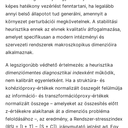
képes hatékony vezérlést fenntartani, ha legalább
annyi belső állapotot tud generálni, amennyit a
környezet perturbációi megkövetelnek. A stabilitási
heurisztika ennek az elvnek kvalitatív átfogalmazása,
amelyet specifikusan a modern intézményi és
szervezeti rendszerek makroszkopikus dimenzióira
alkalmaznak.
A legszigorúbb védhető értelmezés: a heurisztika
dimenziómentes diagnosztikai indexként
működik,
nem kalibrált egyenletként. Ha a struktúra- és
kohézióproxy-értékek normalizált összegét felülmúlja
az információ- és transzformációproxy-értékek
normalizált összege – amelyeket az összesítés előtt
z-értékekre alakítanak át a dimenziós probléma
feloldásához –, az eredmény, a Rendszer-stresszindex
(RSI = [I + T] − [S + C]), iránymutató jelzést ad. Egy