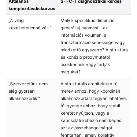
Általános
S-I-C-T diagnosztikai kérdés
komplexitásdiskurzus
„A világ
Melyik specifikus dimenzió
kezelhetetlenné vált."
generál új nyomást – az
információs volumen, a
transzformáció sebessége vagy
mindkettő egyszerre? A struktúra
és kohézió proxymutatói
csökkennek vagy tartják
magukat?
„Szervezetünk nem
A strukturális architektúra túl
elég gyorsan
merev ahhoz, hogy koordinált
alkalmazkodik."
alkalmazkodást tegyen lehetővé,
túl gyenge ahhoz, hogy stabil
keretet nyújtson, vagy a
kapcsolati kohézió nem képes
azt az összehangoltságot
fenntartani, amely kollektív