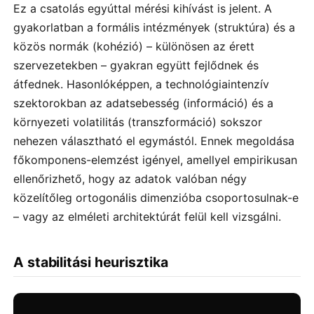
Ez a csatolás egyúttal mérési kihívást is jelent. A
gyakorlatban a formális intézmények (struktúra) és a
közös normák (kohézió) – különösen az érett
szervezetekben – gyakran együtt fejlődnek és
átfednek. Hasonlóképpen, a technológiaintenzív
szektorokban az adatsebesség (információ) és a
környezeti volatilitás (transzformáció) sokszor
nehezen választható el egymástól. Ennek megoldása
főkomponens-elemzést igényel, amellyel empirikusan
ellenőrizhető, hogy az adatok valóban négy
közelítőleg ortogonális dimenzióba csoportosulnak-e
– vagy az elméleti architektúrát felül kell vizsgálni.
A stabilitási heurisztika