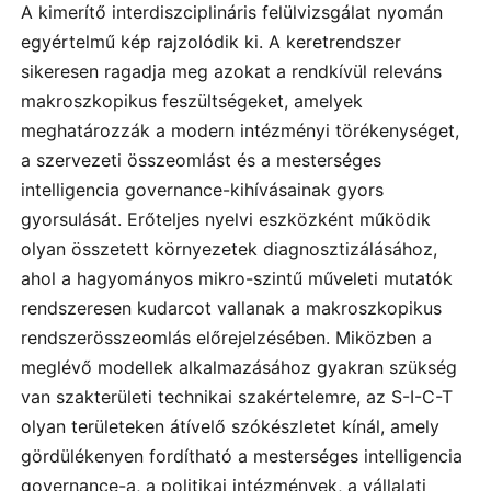
A kimerítő interdiszciplináris felülvizsgálat nyomán
egyértelmű kép rajzolódik ki. A keretrendszer
sikeresen ragadja meg azokat a rendkívül releváns
makroszkopikus feszültségeket, amelyek
meghatározzák a modern intézményi törékenységet,
a szervezeti összeomlást és a mesterséges
intelligencia governance-kihívásainak gyors
gyorsulását. Erőteljes nyelvi eszközként működik
olyan összetett környezetek diagnosztizálásához,
ahol a hagyományos mikro-szintű műveleti mutatók
rendszeresen kudarcot vallanak a makroszkopikus
rendszerösszeomlás előrejelzésében. Miközben a
meglévő modellek alkalmazásához gyakran szükség
van szakterületi technikai szakértelemre, az S-I-C-T
olyan területeken átívelő szókészletet kínál, amely
gördülékenyen fordítható a mesterséges intelligencia
governance-a, a politikai intézmények, a vállalati