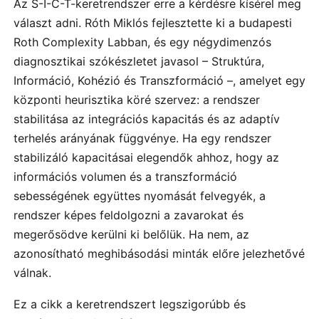
Az S-I-C-T-keretrendszer erre a kérdésre kísérel meg
választ adni. Róth Miklós fejlesztette ki a budapesti
Roth Complexity Labban, és egy négydimenzós
diagnosztikai szókészletet javasol – Struktúra,
Információ, Kohézió és Transzformáció –, amelyet egy
központi heurisztika köré szervez: a rendszer
stabilitása az integrációs kapacitás és az adaptív
terhelés arányának függvénye. Ha egy rendszer
stabilizáló kapacitásai elegendők ahhoz, hogy az
információs volumen és a transzformáció
sebességének együttes nyomását felvegyék, a
rendszer képes feldolgozni a zavarokat és
megerősödve kerülni ki belőlük. Ha nem, az
azonosítható meghibásodási minták előre jelezhetővé
válnak.
Ez a cikk a keretrendszert legszigorúbb és